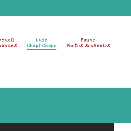
ccueil
Ludo
Pause
cances
Chapi Chapo
Photos souvenirs