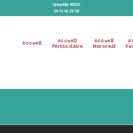
Grenoble 38100
04 76 40 23 08
Accueil
Accueil
A
Accueil
Périscolaire
Mercredi
Va